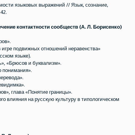
ости языковых выражений // Язык, сознание,
42.
чение контактности сообществ (А. Л. Борисенко)
ов».
в игре подвижных отношений неравенства»
сском языке).
», «Брюсов и буквализм».
о понимания».
еревода».
евидимка».
в», глава «Понятие границы».
о влияния на русскую культуру в типологическом