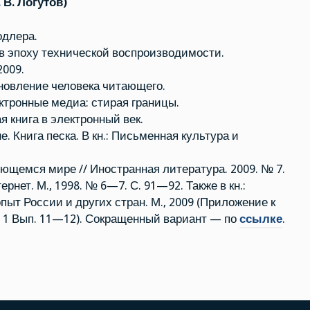
 В. Логутов)
одлера.
в эпоху технической воспроизводимости.
2009.
ановление человека читающего.
ктронные медиа: стирая границы.
 книга в электронный век.
. Книга песка. В кн.: Письменная культура и
ющемся мире // Иностранная литература. 2009. № 7.
рнет. М., 1998. № 6—7. С. 91—92. Также в кн.:
опыт России и других стран. М., 2009 (Приложение к
. 1 Вып. 11—12). Сокращенный вариант — по
ссылке
.