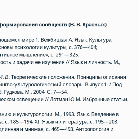
 формирования сообществ (В. В. Красных)
ющемся мире 1. Вежбицкая А. Язык. Культура.
сновы психологии культуры, с. 376—404;
тивное мышление», с. 291—325.
сть и задачи ее изучения // Язык и личность. М.,
И. В.
Теоретические положения. Принципы описания
Лингвокультурологический словарь. Выпуск 1. / Под
Б. Гудкова. М., 2004. С. 7—54.
еском освещении // Лотман Ю.М. Избранные статьи.
ию и культурологии. М., 1993. Язык. Введение в
а, с. 185—194. XI. Язык и литература, с. 195—203.
длинная и мнимая, с. 465—493. Антропология и