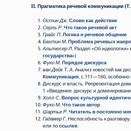
II. Прагматика речевой коммуникации (Т.
Остин Дж.
Слово как действие
Серль Р.
Что такое речевой акт
Грайс П.
Логика и речевое общение
Бахтин М.
Проблема речевых жанр
Альтюсер Л.
Раздел «Об идеологии» в
государства
»)
Фуко М.
Порядок дискурса
ван Дейк Т. А.
Анализ новостей как диск
Коммуникация
, с.111—160, особенно 
Дискурс и власть. Репрезентация доми
1 «Введение: дискурс и доминирование
Холл С.
Вопрос культурной идентич
Фуко М.
Что такое автор
Шартье Р.
Читатель в постоянно м
Гадамер Г.
Неспособность к разговору. 
или по
ссылке
.