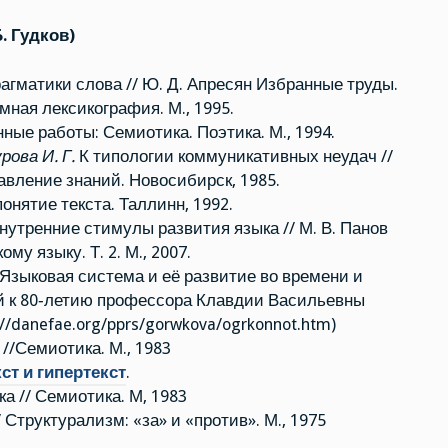
. Гудков)
агматики слова // Ю. Д. Апресян Избранные труды.
мная лексикография. М., 1995.
ные работы: Семиотика. Поэтика. М., 1994.
рова И. Г.
К типологии коммуникативных неудач //
вление знаний. Новосибирск, 1985.
онятие текста. Таллинн, 1992.
утренние стимулы развития языка // М. В. Панов
у языку. Т. 2. М., 2007.
 Языковая система и её развитие во времени и
ей к 80‑летию профессора Клавдии Васильевны
://danefae.org/pprs/gorwkova/ogrkonnot.htm)
//Семиотика. М., 1983
кст и гипертекст
.
а // Семиотика. М, 1983
 Структурализм: «за» и «против». М., 1975