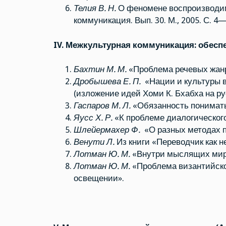
Телия В. Н.
О феномене воспроизводим
коммуникация. Вып. 30. М., 2005. С. 4—
IV. Межкультурная коммуникация: обеспе
Бахтин М. М.
«Проблема речевых жанр
Дробышева Е. П.
«Нации и культуры 
(изложение идей Хоми К. Бхабха на ру
Гаспаров М. Л.
«Обязанность понимать
Яусс Х. Р.
«К проблеме диалогическог
Шлейермахер Ф.
«О разных методах п
Венути Л.
Из книги «Переводчик как н
Лотман Ю. М.
«Внутри мыслящих миро
Лотман Ю. М.
«Проблема византийског
освещении».