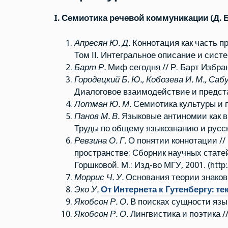
I. Семиотика речевой коммуникации (Д. Б
Апресян Ю. Д.
Коннотация как часть пр
Том ІІ. Интегральное описание и систе
Барт Р.
Миф сегодня // Р. Барт Избран
Городецкий Б. Ю., Кобозева И. М., Сабу
Диалоговое взаимодействие и предста
Лотман Ю. М.
Семиотика культуры и п
Панов М. В.
Языковые антиномии как вн
Труды по общему языкознанию и русском
Ревзина О. Г.
О понятии коннотации //
пространстве: Сборник научных стат
Горшковой. М.: Изд-во МГУ, 2001. (http
Моррис Ч. У.
Основания теории знаков 
Эко У.
От Интернета к Гутенбергу: те
Якобсон Р. О.
В поисках сущности язык
Якобсон Р. О.
Лингвистика и поэтика //