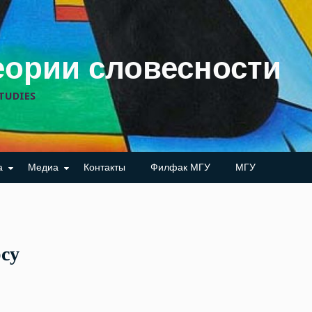
еории словесности
TUDIES
а
Медиа
Контакты
Филфак МГУ
МГУ
су