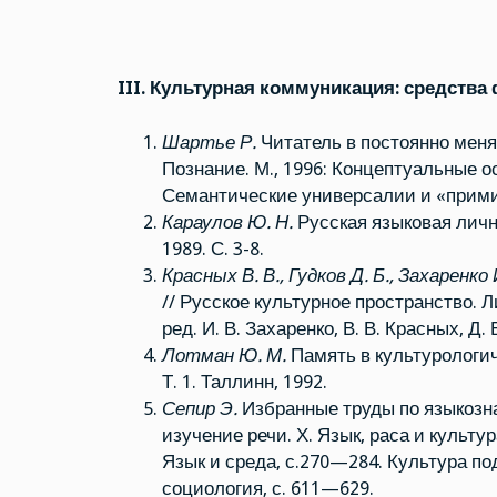
III. Культурная коммуникация: средства
Шартье Р.
Читатель в постоянно меня
Познание. М., 1996: Концептуальные о
Семантические универсалии и «прими
Караулов Ю. Н.
Русская языковая лично
1989. С. 3-8.
Красных В. В., Гудков Д. Б., Захаренко 
// Русское культурное пространство. 
ред. И. В. Захаренко, В. В. Красных, Д. 
Лотман Ю. М.
Память в культурологич
Т. 1. Таллинн, 1992.
Сепир Э.
Избранные труды по языкознан
изучение речи. Х. Язык, раса и культур
Язык и среда, с.270—284. Культура по
социология, с. 611—629.