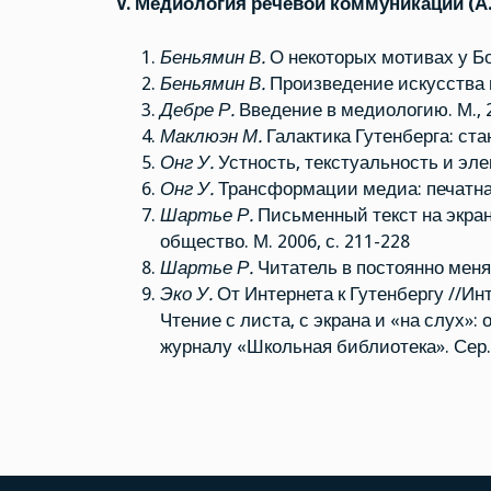
V. Медиология речевой коммуникации (А.
Беньямин В.
О некоторых мотивах у Б
Беньямин В.
Произведение искусства 
Дебре Р.
Введение в медиологию. М., 
Маклюэн М.
Галактика Гутенберга: ст
Онг У.
Устность, текстуальность и эле
Онг У.
Трансформации медиа: печатная
Шартье Р.
Письменный текст на экране
общество. М. 2006, с. 211-228
Шартье Р.
Читатель в постоянно меня
Эко У.
От Интернета к Гутенбергу //Инте
Чтение с листа, с экрана и «на слух»: 
журналу «Школьная библиотека». Сер