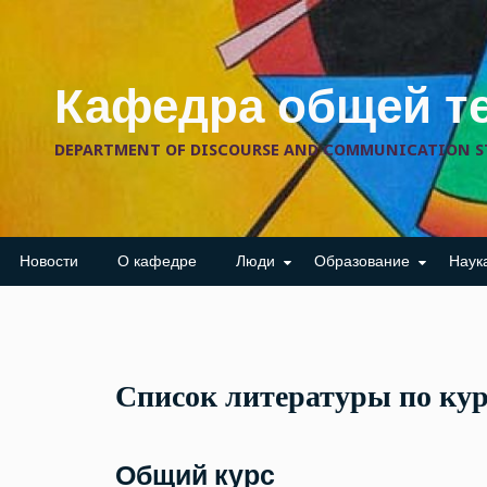
Skip
to
content
Кафедра общей т
DEPARTMENT OF DISCOURSE AND COMMUNICATION S
Новости
О кафедре
Люди
Образование
Наук
Список литературы по кур
Общий курс