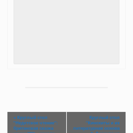
«
Круглый стол
Круглый стол
“Недетское чтение”:
“Кинохиты и их
британская сказка
литературная основа