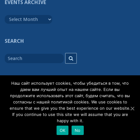
EVENTS ARCHIVE
Events
Archive
SEARCH
Search
Search
for
Наш сайт использует cookies, чтобы убедиться в том, что
даем вам лучший опыт на нашем сайте. Если вы
продолжите использовать этот сайт, будем считать, что вы
© 2026
Кафедра общей теории словесности
Powered by
согласны с нашей политикой cookies. We use cookies to
WordPress
Theme:
Gillian
ensure that we give you the best experience on our website.
If you continue to use this site we will assume that you are
happy with it.
Facebook login by
WP-FB-AutoConnect
ОК
No