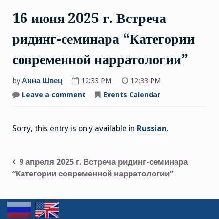
16 июня 2025 г. Встреча
ридинг-семинара “Категории
современной нарратологии”
by
Анна Швец
12:33 PM
12:33 PM
Leave a comment
on
Events Calendar
16
июня
2025
г.
Sorry, this entry is only available in
Russian
.
Встреча
ридинг-
семинара
“Категории
современной
9 апреля 2025 г. Встреча ридинг-семинара
нарратологии”
Post
“Категории современной нарратологии”
navigation