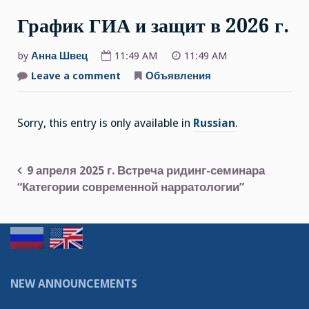
График ГИА и защит в 2026 г.
by
Анна Швец
11:49 AM
11:49 AM
Leave a comment
on
Объявления
График
ГИА
и
защит
Sorry, this entry is only available in
Russian
.
в
2026
г.
9 апреля 2025 г. Встреча ридинг-семинара
Post
“Категории современной нарратологии”
navigation
NEW ANNOUNCEMENTS