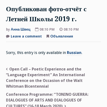
Опубликован фото-отчёт с
Летней Школы 2019 г.
by
Анна Швец
08:10 PM
08:10 PM
Leave a comment
on
Объявления
Опубликован
фото-
отчёт
с
Sorry, this entry is only available in
Russian
.
Летней
Школы
2019
г.
Open Call – Poetic Experience and the
Post
“Language Experiment” An International
Conference on the Occasion of the Walt
navigation
Whitman Bicentennial
Conference Programme: “TONINO GUERRA:
DIALOGUES OF ARTS AND DIALOGUES OF
CULTURES” (16-18 March 2020)