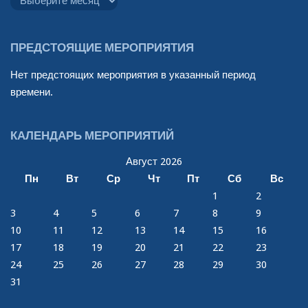
объявлений
я
н
ПРЕДСТОЯЩИЕ МЕРОПРИЯТИЯ
а
Нет предстоящих мероприятия в указанный период
в
времени.
и
г
КАЛЕНДАРЬ МЕРОПРИЯТИЙ
а
Август 2026
ц
Пн
Вт
Ср
Чт
Пт
Сб
Вс
и
1
2
3
4
5
6
7
8
9
и
10
11
12
13
14
15
16
17
18
19
20
21
22
23
24
25
26
27
28
29
30
31