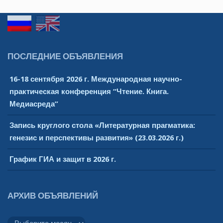
e
м
w
о
s
т
N
р
a
ПОСЛЕДНИЕ ОБЪЯВЛЕНИЯ
v
М
16-18 сентября 2026 г. Международная научно-
i
е
практическая конференция “Чтение. Книга.
g
р
Медиасреда”
a
о
t
Запись круглого стола «Литературная прагматика:
п
i
генезис и перспективы развития» (23.03.2026 г.)
o
р
График ГИА и защит в 2026 г.
n
и
я
АРХИВ ОБЪЯВЛЕНИЙ
т
Архив
и