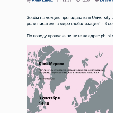
by
Анна Швец
12:39
12:39
Leave
Зовём на лекцию преподавателя University 
роли писателя в мире глобализации” – 3 сен
По поводу пропуска пишите на адрес philol