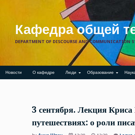
Skip
to
content
Кафедра общей т
DEPARTMENT OF DISCOURSE AND COMMUNICATION S
Новости
О кафедре
Люди
Образование
Наук
3 сентября. Лекция Криса
путешествиях: о роли пис