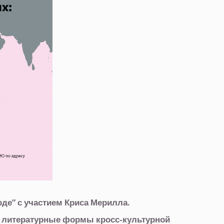
оде” с участием Криса Мерилла.
м: литературные формы кросс-культурной