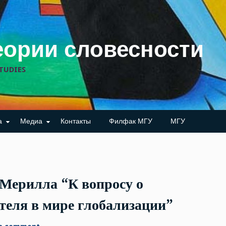
еории словесности
TUDIES
а
Медиа
Контакты
Филфак МГУ
МГУ
 Мерилла “К вопросу о
ателя в мире глобализации”