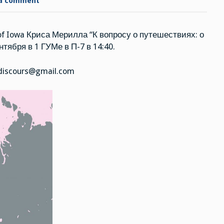
 a comment
on
3
сентября.
Лекция
Криса
of Iowa Криса Мерилла “К вопросу о путешествиях: о
Мерилла
“К
тября в 1 ГУМе в П-7 в 14:40.
вопросу
о
путешествиях:
о
.discours@gmail.com
роли
писателя
в
мире
глобализации”