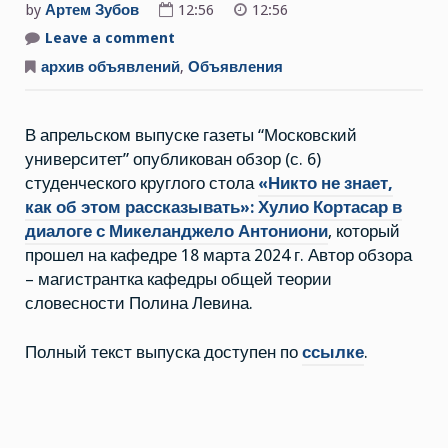
by
Артем Зубов
12:56
12:56
Leave a comment
on
Отчет
о
архив объявлений
,
Объявления
круглом
столе
«Никто
не
В апрельском выпуске газеты “Московский
знает,
как
университет” опубликован обзор (с. 6)
об
этом
студенческого круглого стола
«Никто не знает,
рассказывать»
(18.03.2024
как об этом рассказывать»: Хулио Кортасар в
г.)
диалоге с Микеланджело Антониони
, который
в
газете
прошел на кафедре 18 марта 2024 г. Автор обзора
“Московский
университет”
– магистрантка кафедры общей теории
словесности Полина Левина.
Полный текст выпуска доступен по
ссылке
.