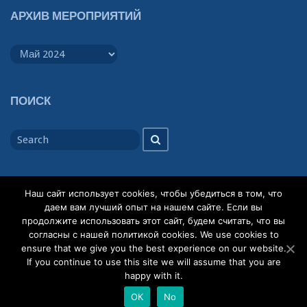
АРХИВ МЕРОПРИЯТИЙ
Архив
мероприятий
ПОИСК
Search
Search
for
Наш сайт использует cookies, чтобы убедиться в том, что
даем вам лучший опыт на нашем сайте. Если вы
продолжите использовать этот сайт, будем считать, что вы
© 2026
Кафедра общей теории словесности
Powered by
согласны с нашей политикой cookies. We use cookies to
WordPress
Theme:
Gillian
ensure that we give you the best experience on our website.
If you continue to use this site we will assume that you are
happy with it.
Facebook login by
WP-FB-AutoConnect
ОК
No