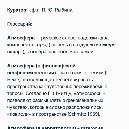
Куратор:
к.ф.н. П. Ю. Рыбина
Глоссарий:
Атмосфера
– греческое слово, содержит два
компонента:
ἀτμός
(«взвесь в воздухе») и
σφ
α
ῖρ
α
(«шар»); газообразная оболочка земли.
Атмосфера
(в философской
неофеноменологии
)
– категория эстетики (Г.
Бёме), позволяющая теоретизировать
пространства как чувственно переживаемые
топосы. Согласно Г. Шмитцу, «атмосферы»
позволяют размышлять о феноменальных
чувствах, которые словно расположились,
«повисли» в пространстве [Schmitz 1969].
Атмосфера
(в
нарратологии
)
– категория