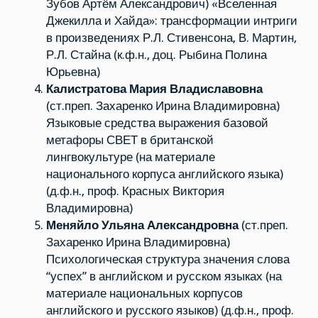
Зубов Артём Александрович) «Вселенная
Джекилла и Хайда»: трансформации интриги
в произведениях Р.Л. Стивенсона, В. Мартин,
Р.Л. Стайна (к.ф.н., доц. Рыбина Полина
Юрьевна)
Калистратова Мария Владиславовна
(ст.преп. Захаренко Ирина Владимировна)
Языковые средства выражения базовой
метафоры СВЕТ в британской
лингвокультуре (на материале
национального корпуса английского языка)
(д.ф.н., проф. Красных Виктория
Владимировна)
Меняйло Ульяна Александровна
(ст.преп.
Захаренко Ирина Владимировна)
Психологическая структура значения слова
“успех” в английском и русском языках (на
материале национальных корпусов
английского и русского языков) (д.ф.н., проф.