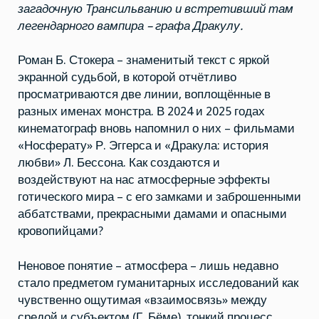
загадочную Трансильванию и встретивший там
легендарного вампира – графа Дракулу.
Роман Б. Стокера – знаменитый текст с яркой
экранной судьбой, в которой отчётливо
просматриваются две линии, воплощённые в
разных именах монстра. В 2024 и 2025 годах
кинематограф вновь напомнил о них – фильмами
«Носферату» Р. Эггерса и «Дракула: история
любви» Л. Бессона. Как создаются и
воздействуют на нас атмосферные эффекты
готического мира – с его замками и заброшенными
аббатствами, прекрасными дамами и опасными
кровопийцами?
Неновое понятие – атмосфера – лишь недавно
стало предметом гуманитарных исследований как
чувственно ощутимая «взаимосвязь» между
средой и субъектом (Г. Бёме), тонкий процесс