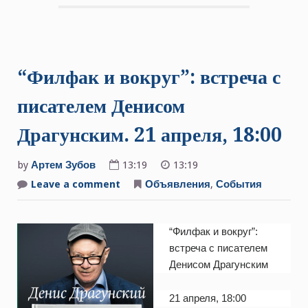
“Филфак и вокруг”: встреча с
писателем Денисом
Драгунским. 21 апреля, 18:00
by
Артем Зубов
13:19
13:19
Leave a comment
on
Объявления
,
События
“Филфак
и
вокруг”:
встреча
“Филфак и вокруг”:
с
писателем
встреча с писателем
Денисом
Драгунским.
Денисом Драгунским
21
апреля,
18:00
21 апреля, 18:00