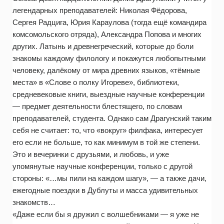
легендарных преподавателей: Николая Фёдорова,
Сергея Радцига, Юрия Караулова (тогда ещё командира
комсомольского отряда), Александра Попова и многих
других. Латынь и древнегреческий, которые до боли
знакомы каждому филологу и покажутся любопытными
человеку, далёкому от мира древних языков, «тёмные
места» в «Слове о полку Игореве», библиотеки,
средневековые книги, выездные научные конференции
— предмет деятельности блестящего, по словам
преподавателей, студента. Однако сам Драгунский таким
себя не считает: то, что «вокруг» филфака, интересует
его если не больше, то как минимум в той же степени.
Это и вечеринки с друзьями, и любовь, и уже
упомянутые научные конференции, только с другой
стороны: «…мы пили на каждом шагу», — а также дачи,
ежегодные поездки в Дублуты и масса удивительных
знакомств…
«Даже если бы я дружил с волшебниками — я уже не