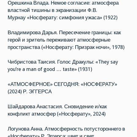
Орешкина Влада. Немое согласие: атмосфера
властной тишины в экранизации Ф.В.
Мурнау «Носферату: симфония ужаса» (1922)
Владимирова Дарья. Пересечение границы: как
герой и зритель переживают атмосферные
пространства («Носферату: Призрак ночи», 1978)
Чибристова Таисия. Голос Дракулы: «They say
you’re a man of good … taste» (1931)
«АТМОСФЕРНОЕ» СЕГОДНЯ: «НОСФЕРАТУ»
(2024) Р. ЭГГЕРСА
Шайдарова Анастасия. Сновидение и/как
конфликт атмосфер («Носферату», 2024)
Логунова Анна. Атмосферность потустороннего в
«Носферату» Р. Эггерса: цвет и свет