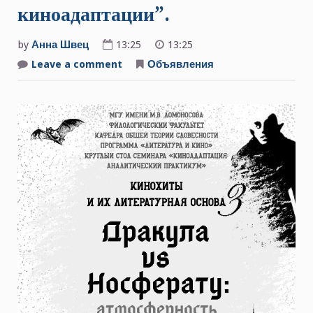
киноадаптации”.
by
Анна Швец
13:25
13:25
Leave a comment
on
Объявления
24
апреля
2026
г.
Круглый
стол
“Кинохиты
и
их
литературная
основа
3.
Дракула
vs
Носферату:
атмосферность
киноадаптации”.