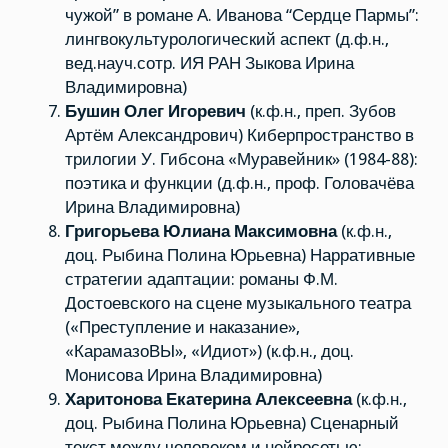
чужой” в романе А. Иванова “Сердце Пармы”:
лингвокультурологический аспект (д.ф.н.,
вед.науч.сотр. ИЯ РАН Зыкова Ирина
Владимировна)
Бушин Олег Игоревич
(к.ф.н., преп. Зубов
Артём Александрович) Киберпространство в
трилогии У. Гибсона «Муравейник» (1984-88):
поэтика и функции (д.ф.н., проф. Головачёва
Ирина Владимировна)
Григорьева Юлиана Максимовна
(к.ф.н.,
доц. Рыбина Полина Юрьевна) Нарративные
стратегии адаптации: романы Ф.М.
Достоевского на сцене музыкального театра
(«Преступление и наказание»,
«КарамазоВЫ», «Идиот») (к.ф.н., доц.
Монисова Ирина Владимировна)
Харитонова Екатерина Алексеевна
(к.ф.н.,
доц. Рыбина Полина Юрьевна) Сценарный
текст между человеком и нейросетью: