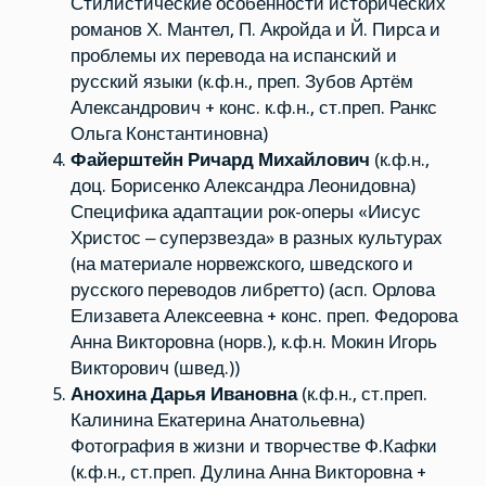
Стилистические особенности исторических
романов Х. Мантел, П. Акройда и Й. Пирса и
проблемы их перевода на испанский и
русский языки (к.ф.н., преп. Зубов Артём
Александрович + конс. к.ф.н., ст.преп. Ранкс
Ольга Константиновна)
Файерштейн Ричард Михайлович
(к.ф.н.,
доц. Борисенко Александра Леонидовна)
Специфика адаптации рок-оперы «Иисус
Христос ‒ суперзвезда» в разных культурах
(на материале норвежского, шведского и
русского переводов либретто) (асп. Орлова
Елизавета Алексеевна + конс. преп. Федорова
Анна Викторовна (норв.), к.ф.н. Мокин Игорь
Викторович (швед.))
Анохина Дарья Ивановна
(к.ф.н., ст.преп.
Калинина Екатерина Анатольевна)
Фотография в жизни и творчестве Ф.Кафки
(к.ф.н., ст.преп. Дулина Анна Викторовна +