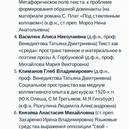
Метафорическое поле текста: к проблеме
формирования образной доминанты (на
материале романа С. Плат «Под стеклянным
колпаком») (к.ф.н., ст.преп. Мороз Нина
Анатольевна)
Василюк Алиса Николаевна
(д.ф.н., проф.
Венедиктова Татьяна Дмитриевна) Текст как
«среда»: пространственное и материальное в
поэтике прозы А. Горбуновой (д.ф.н., проф.
Михайлова Мария Викторовна)
Климанов Глеб Владимирович
(д.ф.н.,
проф. Венедиктова Татьяна Дмитриевна)
Социальное пространство как медиум
коллективного опыта в дискурсах 1920-х гг.
(Ю.К.Олеша, С.М.Третьяков, М.Я.Гинзбург)
(к.ф.н. Разгулина Людмила Александровна)
Князева Анастасия Михайловна
(ст.преп.
Захаренко Ирина Владимировна) Языковые
средства выражения оппозиции “свой –