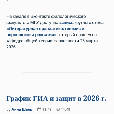
Запись
круглого
стола
«Литературная
На канале в Вконтакте филологического
прагматика:
генезис
факультета МГУ доступна
запись
круглого стола
и
перспективы
«Литературная прагматика: генезис и
развития»
перспективы развития»
(23.03.2026
, который прошел на
г.)
кафедре общей теории словесности 23 марта
2026 г.
График ГИА и защит в 2026 г.
by
Анна Швец
11:49
11:49