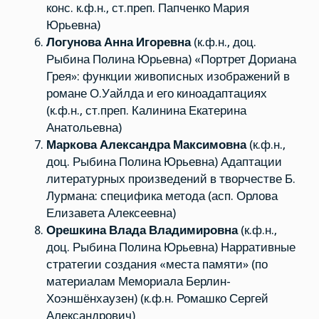
конс. к.ф.н., ст.преп. Папченко Мария
Юрьевна)
Логунова Анна Игоревна
(к.ф.н., доц.
Рыбина Полина Юрьевна) «Портрет Дориана
Грея»: функции живописных изображений в
романе О.Уайлда и его киноадаптациях
(к.ф.н., ст.преп. Калинина Екатерина
Анатольевна)
Маркова Александра Максимовна
(к.ф.н.,
доц. Рыбина Полина Юрьевна) Адаптации
литературных произведений в творчестве Б.
Лурмана: специфика метода (асп. Орлова
Елизавета Алексеевна)
Орешкина Влада Владимировна
(к.ф.н.,
доц. Рыбина Полина Юрьевна) Нарративные
стратегии создания «места памяти» (по
материалам Мемориала Берлин-
Хоэншёнхаузен) (к.ф.н. Ромашко Сергей
Александрович)