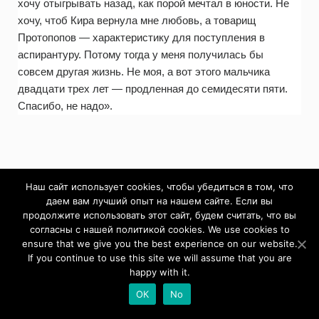
хочу отыгрывать назад, как порой мечтал в юности. Не
хочу, чтоб Кира вернула мне любовь, а товарищ
Протопопов — характеристику для поступления в
аспирантуру. Потому тогда у меня получилась бы
совсем другая жизнь. Не моя, а вот этого мальчика
двадцати трех лет — продленная до семидесяти пяти.
Спасибо, не надо».
Наш сайт использует cookies, чтобы убедиться в том, что
даем вам лучший опыт на нашем сайте. Если вы
продолжите использовать этот сайт, будем считать, что вы
согласны с нашей политикой cookies. We use cookies to
Круглый стол “Литературная
ensure that we give you the best experience on our website.
If you continue to use this site we will assume that you are
happy with it.
прагматика: генезис и
ОК
No
перспективы развития”