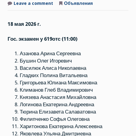
Leave a comment
on
Объявления
График
ГИА
и
защит
18 мая 2026 г.
в
2026
г.
Гос. экзамен у 619отс (11:00)
Азанова Арина Сергеевна
Бушин Олег Игоревич
Василюк Алиса Николаевна
Гладких Полина Витальевна
Григорьева Юлиана Максимовна
Климанов Глеб Владимирович
Князева Анастасия Михайловна
Логинова Екатерина Андреевна
Тюрина Елизавета Салаватовна
Филипченко Софья Олеговна
Харитонова Екатерина Алексеевна
Яковлева Ульяна Дмитриевна