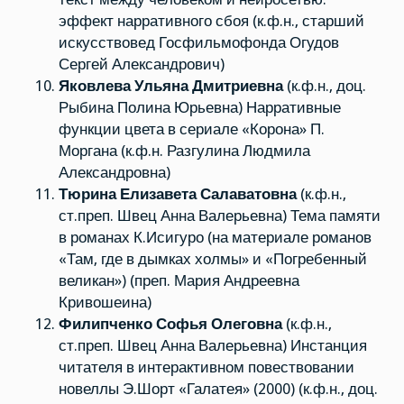
эффект нарративного сбоя (к.ф.н., старший
искусствовед Госфильмофонда Огудов
Сергей Александрович)
Яковлева Ульяна Дмитриевна
(к.ф.н., доц.
Рыбина Полина Юрьевна) Нарративные
функции цвета в сериале «Корона» П.
Моргана (к.ф.н. Разгулина Людмила
Александровна)
Тюрина Елизавета Салаватовна
(к.ф.н.,
ст.преп. Швец Анна Валерьевна) Тема памяти
в романах К.Исигуро (на материале романов
«Там, где в дымках холмы» и «Погребенный
великан») (преп. Мария Андреевна
Кривошеина)
Филипченко Софья Олеговна
(к.ф.н.,
ст.преп. Швец Анна Валерьевна) Инстанция
читателя в интерактивном повествовании
новеллы Э.Шорт «Галатея» (2000) (к.ф.н., доц.