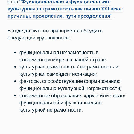
XXI
стол
“Функциональная и функционально-
века:
культурная неграмотность как вызов XXI века:
причины,
проявления,
причины, проявления, пути преодоления”
.
пути
преодоления”
(МГУ)
В ходе дискуссии пранируется обсудить
следующий круг вопросов:
функциональная неграмотность в
современном мире и в нашей стране;
культурная грамотность / неграмотность и
культурная самоидентификация;
факторы, способствующие формированию
функционально-культурной неграмотности;
современное образование: «друг» или «враг»
функциональной и функционально-
культурной неграмотности.