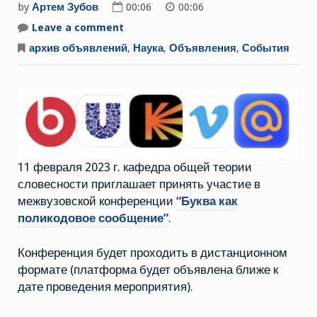
by
Артем Зубов
00:06
00:06
Leave a comment
on
11
февраля
архив объявлений
,
Наука
,
Объявления
,
События
2023
г.
состоится
межвузовская
студенческая
научная
конференция
“Буква
как
поликодовое
сообщение”
11 февраля 2023 г. кафедра общей теории
словесности приглашает принять участие в
межвузовской конференции
“Буква как
поликодовое сообщение”
.
Конференция будет проходить в дистанционном
формате (платформа будет объявлена ближе к
дате проведения мероприятия).