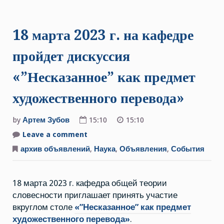
18 марта 2023 г. на кафедре
пройдет дискуссия
«”Несказанное” как предмет
художественного перевода»
by
Артем Зубов
15:10
15:10
Leave a comment
on
18
марта
архив объявлений
,
Наука
,
Объявления
,
События
2023
г.
на
кафедре
18 марта 2023 г. кафедра общей теории
пройдет
дискуссия
словесности приглашает принять участие
«”Несказанное”
как
вкруглом столе
«”Несказанное” как предмет
предмет
художественного
художественного перевода»
.