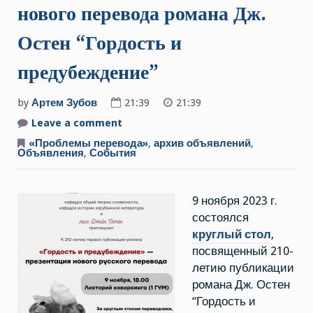
нового перевода романа Дж.
Остен “Гордость и
предубеждение”
by
Артем Зубов
21:39
21:39
Leave a comment
on
9
ноября
«Проблемы перевода»
,
архив объявлений
,
2023
Объявления
,
События
г.
Презентация
нового
перевода
9 ноября 2023 г.
романа
Дж.
состоялся
Остен
“Гордость
круглый стол
,
и
предубеждение”
посвященный 210-
летию публикации
романа Дж. Остен
“Гордость и