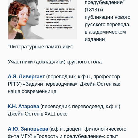
предубеждение”
(1813) и
публикации нового
русского перевода
в академическом
издании
“Литературные памятники”.
Участники (докладчики) круглого стола:
А.Я. Ливергант
(переводчик, к.ф.н., профессор
РГГУ) «Задачи переводчика»: Джейн Остен как
наша современница
К.Н. Атарова
(переводчик, переводовед, к.ф.н.)
Джейн Остен в XVIII веке
А.Ю. Зиновьева
(к.ф.н., доцент филологического
ф-та МГУ) «Гордость и предубеждение»: опыт