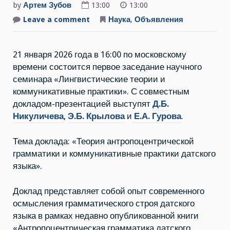
by
Артем Зубов
13:00
13:00
Leave a comment
on
Наука
,
Объявления
21
января
2026
г.
21 января 2026 года в 16:00 по московскому
1-
е
времени состоится первое заседание научного
заседание
научного
семинара «Лингвистические теории и
семинара
коммуникативные практики». С совместным
«Лингвистические
теории
докладом-презентацией выступят
Д.Б.
и
коммуникативные
Никуличева
,
Э.Б. Крылова
и
Е.А. Гурова
.
практики»
(ИЯз
РАН)
Тема доклада: «Теория антропоцентрической
грамматики и коммуникативные практики датского
языка».
Доклад представляет собой опыт современного
осмысления грамматического строя датского
языка в рамках недавно опубликованной книги
«Антропоцентрическая грамматика датского