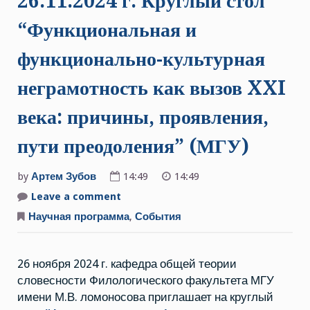
26.11.2024 г. Круглый стол
“Функциональная и
функционально-культурная
неграмотность как вызов XXI
века: причины, проявления,
пути преодоления” (МГУ)
by
Артем Зубов
14:49
14:49
Leave a comment
on
26.11.2024
г.
Научная программа
,
События
Круглый
стол
“Функциональная
и
26 ноября 2024 г. кафедра общей теории
функционально-
культурная
словесности Филологического факультета МГУ
неграмотность
как
имени М.В. ломоносова приглашает на круглый
вызов