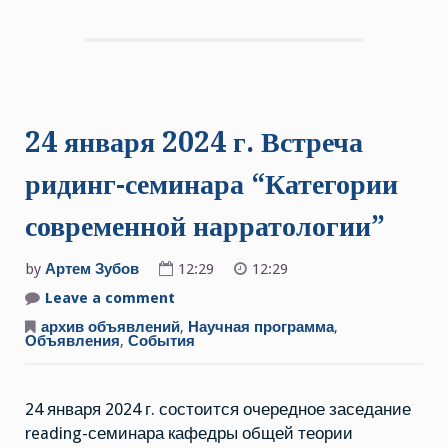
24 января 2024 г. Встреча
ридинг-семинара “Категории
современной нарратологии”
by
Артем Зубов
12:29
12:29
Leave a comment
on
24
января
архив объявлений
,
Научная программа
,
2024
Объявления
,
События
г.
Встреча
ридинг-
семинара
24 января 2024 г. состоится очередное заседание
“Категории
современной
reading-семинара кафедры общей теории
нарратологии”