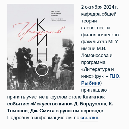
“Книга
2 октября 2024 г.
как
событие:
кафедра общей
«Искусство
кино»
теории
Д.
Бордуэлла,
словесности
К.
филологического
Томпсон,
Дж.
факультета МГУ
Смита
в
имени М.В.
русском
Ломоносова и
переводе”
программа
«Литература и
кино» (рук. –
П.Ю.
Рыбина
)
приглашают
принять участие в круглом столе
Книга как
событие: «Искусство кино» Д. Бордуэлла, К.
Томпсон, Дж. Смита в русском переводе
.
Подробную информацию см. по
ссылке
.