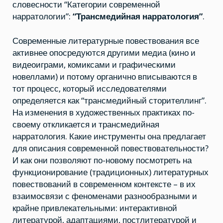
словесности “Категории современной
нарратологии”:
“
Трансмедийная нарратология”
.
Современные литературные повествования все
активнее опосредуются другими медиа (кино и
видеоиграми, комиксами и графическими
новеллами) и потому органично вписываются в
тот процесс, который исследователями
определяется как “трансмедийный сторителлинг”.
На изменения в художественных практиках по-
своему откликается и трансмедийная
нарратология. Какие инструменты она предлагает
для описания современной повествовательности?
И как они позволяют по-новому посмотреть на
функционирование (традиционных) литературных
повествований в современном контексте – в их
взаимосвязи с феноменами разнообразными и
крайне привлекательными: интерактивной
литературой, адаптациями, постлитературой и