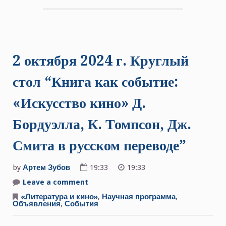
2 октября 2024 г. Круглый
стол “Книга как событие:
«Искусство кино» Д.
Бордуэлла, К. Томпсон, Дж.
Смита в русском переводе”
by
Артем Зубов
19:33
19:33
Leave a comment
on
2
октября
«Литература и кино»
,
Научная программа
,
2024
Объявления
,
События
г.
Круглый
стол