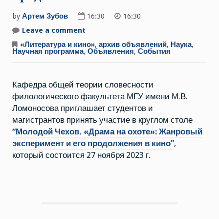
by
Артем Зубов
16:30
16:30
Leave a comment
on
27
ноября
«Литература и кино»
,
архив объявлений
,
Наука
,
2023
Научная программа
,
Объявления
,
События
г.
Круглый
стол
“Молодой
Кафедра общей теории словесности
Чехов.
«Драма
филологического факультета МГУ имени М.В.
на
охоте»:
Ломоносова приглашает студентов и
Жанровый
эксперимент
магистрантов принять участие в круглом столе
и
“Молодой Чехов
.
«Драма на охоте»: Жанровый
его
продолжения
эксперимент и его продолжения в кино”
,
в
кино”
который состоится 27 ноября 2023 г.