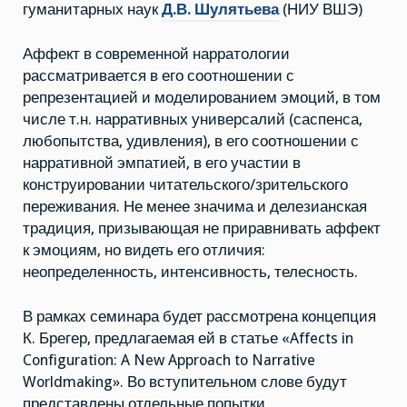
гуманитарных наук
Д.В. Шулятьева
(НИУ ВШЭ)
Аффект в современной нарратологии
рассматривается в его соотношении с
репрезентацией и моделированием эмоций, в том
числе т.н. нарративных универсалий (саспенса,
любопытства, удивления), в его соотношении с
нарративной эмпатией, в его участии в
конструировании читательского/зрительского
переживания. Не менее значима и делезианская
традиция, призывающая не приравнивать аффект
к эмоциям, но видеть его отличия:
неопределенность, интенсивность, телесность.
В рамках семинара будет рассмотрена концепция
К. Брегер, предлагаемая ей в статье «Affects in
Configuration: A New Approach to Narrative
Worldmaking». Во вступительном слове будут
представлены отдельные попытки