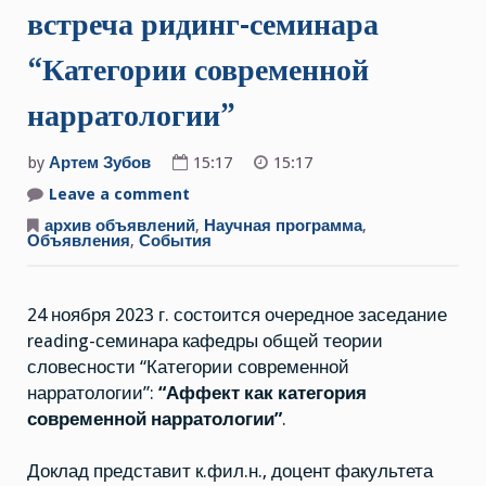
встреча ридинг-семинара
“Категории современной
нарратологии”
by
Артем Зубов
15:17
15:17
Leave a comment
on
24
ноября
архив объявлений
,
Научная программа
,
2023
Объявления
,
События
г.
Третья
встреча
ридинг-
24 ноября 2023 г. состоится очередное заседание
семинара
“Категории
reading-семинара кафедры общей теории
современной
нарратологии”
словесности “Категории современной
нарратологии”:
“Аффект как категория
современной нарратологии”
.
Доклад представит к.фил.н., доцент факультета