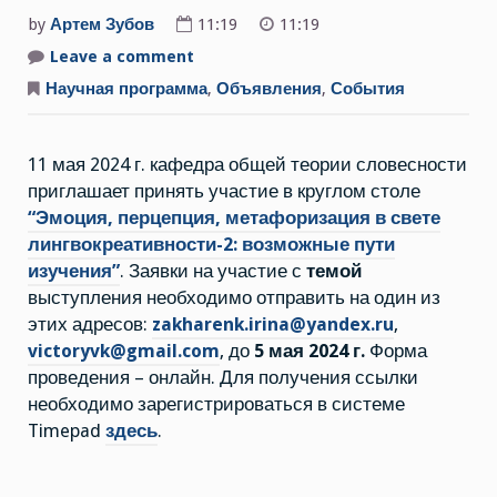
by
Артем Зубов
11:19
11:19
Leave a comment
on
11
мая
Научная программа
,
Объявления
,
События
2024
г.
Круглый
стол
11 мая 2024 г. кафедра общей теории словесности
“Перцепция,
эмоция,
приглашает принять участие в круглом столе
метафоризация
в
“Эмоция, перцепция, метафоризация в свете
свете
лингвокреативности-2:
лингвокреативности-2: возможные пути
возможные
изучения”
. Заявки на участие с
темой
пути
изучения”
выступления необходимо отправить на один из
этих адресов:
zakharenk.irina@yandex.ru
,
victoryvk@gmail.com
, до
5 мая 2024 г.
Форма
проведения – онлайн. Для получения ссылки
необходимо зарегистрироваться в системе
Timepad
здесь
.