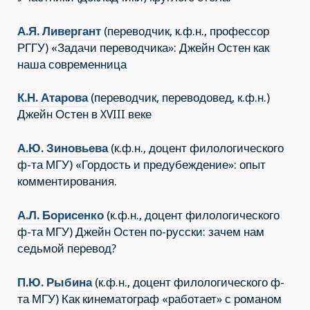
А.Я. Ливергант
(переводчик, к.ф.н., профессор
РГГУ) «Задачи переводчика»: Джейн Остен как
наша современница
К.Н. Атарова
(переводчик, переводовед, к.ф.н.)
Джейн Остен в XVIII веке
А.Ю. Зиновьева
(к.ф.н., доцент филологического
ф-та МГУ) «Гордость и предубеждение»: опыт
комментирования.
А.Л. Борисенко
(к.ф.н., доцент филологического
ф-та МГУ) Джейн Остен по-русски: зачем нам
седьмой перевод?
П.Ю. Рыбина
(к.ф.н., доцент филологического ф-
та МГУ) Как кинематограф «работает» с романом