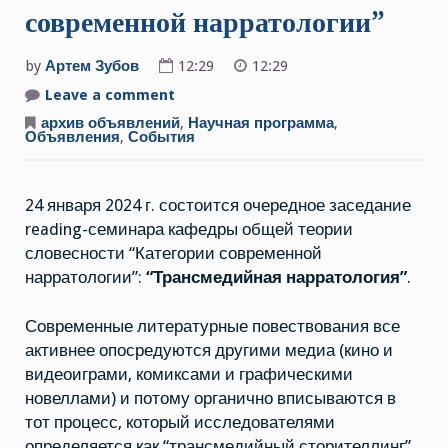
современной нарратологии”
by
Артем Зубов
12:29
12:29
Leave a comment
on
24
января
архив объявлений
,
Научная программа
,
2024
Объявления
,
События
г.
Встреча
ридинг-
семинара
24 января 2024 г. состоится очередное заседание
“Категории
современной
reading-семинара кафедры общей теории
нарратологии”
словесности “Категории современной
нарратологии”:
“
Трансмедийная нарратология”
.
Современные литературные повествования все
активнее опосредуются другими медиа (кино и
видеоиграми, комиксами и графическими
новеллами) и потому органично вписываются в
тот процесс, который исследователями
определяется как “трансмедийный сторителлинг”.