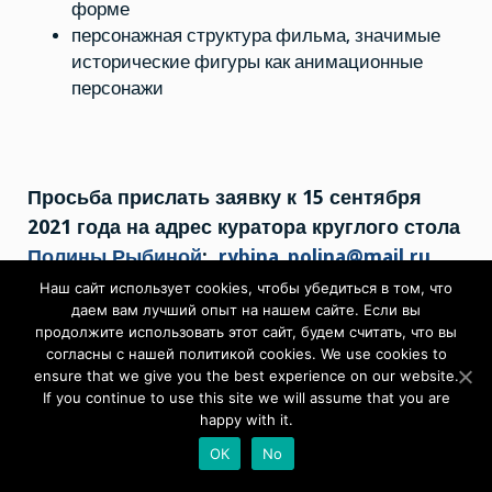
форме
персонажная структура фильма, значимые
исторические фигуры как анимационные
персонажи
Просьба прислать заявку к 15 сентября
2021 года на адрес куратора круглого стола
Полины Рыбиной
:
rybina_polina@mail.ru
Наш сайт использует cookies, чтобы убедиться в том, что
В заявку входит краткая аннотация доклада
даем вам лучший опыт на нашем сайте. Если вы
продолжите использовать этот сайт, будем считать, что вы
(150 слов) и сведения об участнике
согласны с нашей политикой cookies. We use cookies to
(аффилиация, должность)
ensure that we give you the best experience on our website.
If you continue to use this site we will assume that you are
happy with it.
ОК
No
Серию круглых столов продолжит