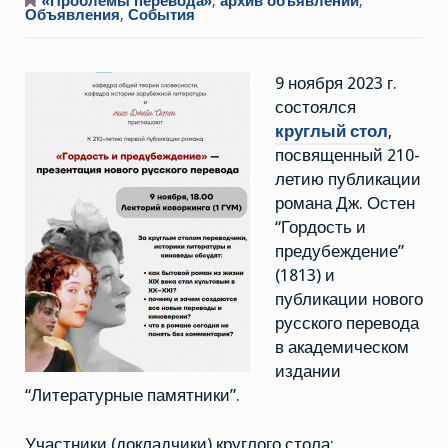
ноября
«Проблемы перевода»
,
архив объявлений
,
2023
Объявления
,
События
г.
Презентация
нового
перевода
9 ноября 2023 г.
романа
Дж.
состоялся
Остен
“Гордость
круглый стол
,
и
предубеждение”
посвященный 210-
летию публикации
романа Дж. Остен
“Гордость и
предубеждение”
(1813) и
публикации нового
русского перевода
в академическом
издании
“Литературные памятники”.
Участники (докладчики) круглого стола: