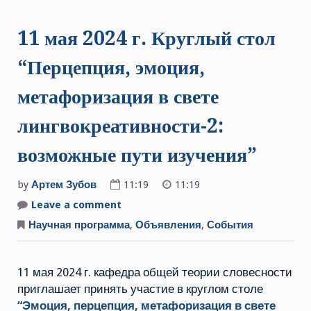
11 мая 2024 г. Круглый стол
“Перцепция, эмоция,
метафоризация в свете
лингвокреативности-2:
возможные пути изучения”
by
Артем Зубов
11:19
11:19
Leave a comment
on
11
мая
Научная программа
,
Объявления
,
События
2024
г.
Круглый
стол
11 мая 2024 г. кафедра общей теории словесности
“Перцепция,
эмоция,
приглашает принять участие в круглом столе
метафоризация
в
“Эмоция, перцепция, метафоризация в свете