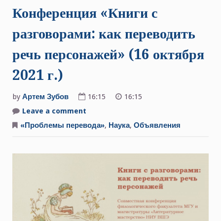
Конференция «Книги с
разговорами: как переводить
речь персонажей» (16 октября
2021 г.)
by
Артем Зубов
16:15
16:15
Leave a comment
on
Конференция
«Книги
«Проблемы перевода»
,
Наука
,
Объявления
с
разговорами:
как
переводить
речь
персонажей»
(16
октября
2021
г.)