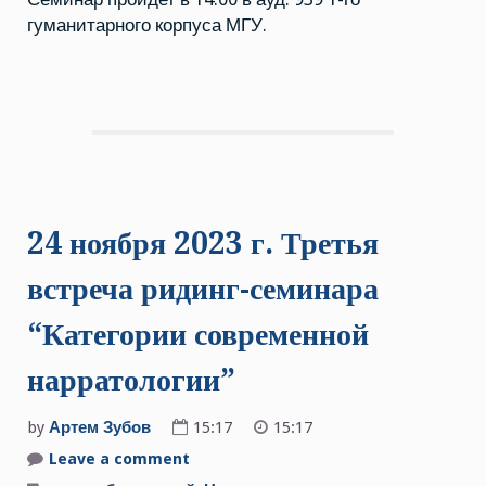
гуманитарного корпуса МГУ.
24 ноября 2023 г. Третья
встреча ридинг-семинара
“Категории современной
нарратологии”
by
Артем Зубов
15:17
15:17
Leave a comment
on
24