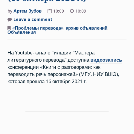
by
Артем Зубов
10:09
10:09
Leave a comment
on
Видеозапись
конференции
«Проблемы перевода»
,
архив объявлений
,
«Книги
Объявления
с
разговорами:
как
переводить
На Youtube-канале Гильдии “Мастера
речь
персонажей»
литературного перевода” доступна
видеозапись
(16
октября
конференции «Книги с разговорами: как
2021
г.)
переводить речь персонажей» (МГУ, НИУ ВШЭ),
которая прошла 16 октября 2021 г.