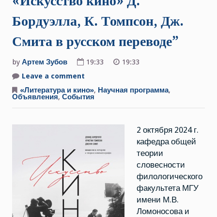
«Искусство кино» Д.
Бордуэлла, К. Томпсон, Дж.
Смита в русском переводе”
by
Артем Зубов
19:33
19:33
Leave a comment
on
2
октября
«Литература и кино»
,
Научная программа
,
2024
Объявления
,
События
г.
Круглый
стол
“Книга
2 октября 2024 г.
как
событие:
кафедра общей
«Искусство
кино»
теории
Д.
Бордуэлла,
словесности
К.
филологического
Томпсон,
Дж.
факультета МГУ
Смита
в
имени М.В.
русском
Ломоносова и
переводе”