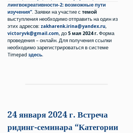
свете
лингвокреативности-2:
лингвокреативности-2: возможные пути
возможные
изучения”
. Заявки на участие с
темой
пути
изучения”
выступления необходимо отправить на один из
этих адресов:
zakharenk.irina@yandex.ru
,
victoryvk@gmail.com
, до
5 мая 2024 г.
Форма
проведения – онлайн. Для получения ссылки
необходимо зарегистрироваться в системе
Timepad
здесь
.
24 января 2024 г. Встреча
ридинг-семинара “Категории