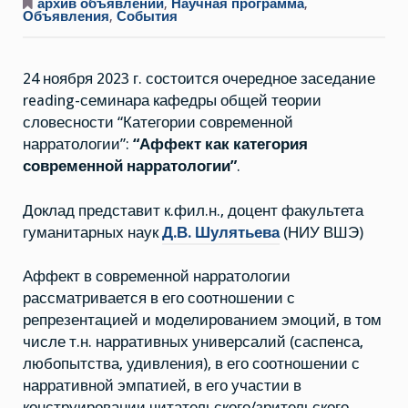
ноября
архив объявлений
,
Научная программа
,
2023
Объявления
,
События
г.
Третья
встреча
ридинг-
24 ноября 2023 г. состоится очередное заседание
семинара
“Категории
reading-семинара кафедры общей теории
современной
нарратологии”
словесности “Категории современной
нарратологии”:
“Аффект как категория
современной нарратологии”
.
Доклад представит к.фил.н., доцент факультета
гуманитарных наук
Д.В. Шулятьева
(НИУ ВШЭ)
Аффект в современной нарратологии
рассматривается в его соотношении с
репрезентацией и моделированием эмоций, в том
числе т.н. нарративных универсалий (саспенса,
любопытства, удивления), в его соотношении с
нарративной эмпатией, в его участии в
конструировании читательского/зрительского