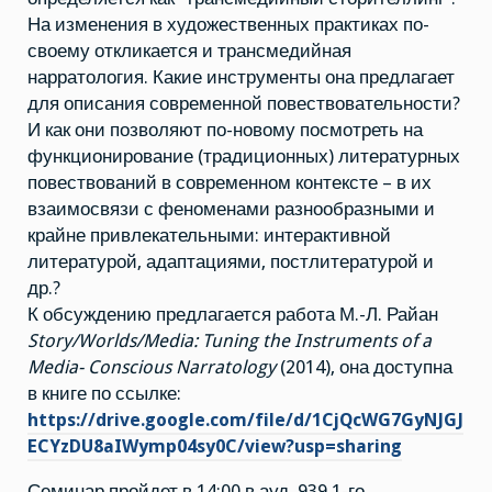
На изменения в художественных практиках по-
своему откликается и трансмедийная
нарратология. Какие инструменты она предлагает
для описания современной повествовательности?
И как они позволяют по-новому посмотреть на
функционирование (традиционных) литературных
повествований в современном контексте – в их
взаимосвязи с феноменами разнообразными и
крайне привлекательными: интерактивной
литературой, адаптациями, постлитературой и
др.?
К обсуждению предлагается работа М.-Л. Райан
Story/Worlds/Media: Tuning the Instruments of a
Media- Conscious Narratology
(2014), она доступна
в книге по ссылке:
https://drive.google.com/file/d/1CjQcWG7GyNJGJ
ECYzDU8aIWymp04sy0C/view?usp=sharing
Семинар пройдет в 14:00 в ауд. 939 1-го