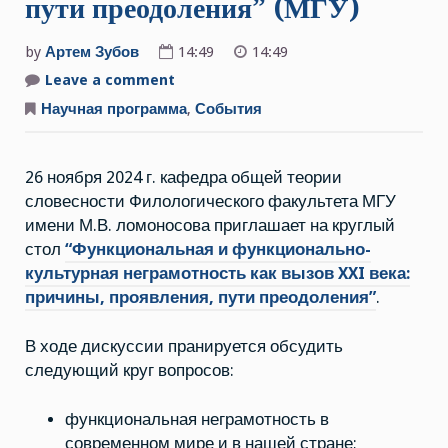
пути преодоления” (МГУ)
by
Артем Зубов
14:49
14:49
Leave a comment
on
26.11.2024
г.
Научная программа
,
События
Круглый
стол
“Функциональная
и
26 ноября 2024 г. кафедра общей теории
функционально-
культурная
словесности Филологического факультета МГУ
неграмотность
как
имени М.В. ломоносова приглашает на круглый
вызов
XXI
стол
“Функциональная и функционально-
века:
культурная неграмотность как вызов XXI века:
причины,
проявления,
причины, проявления, пути преодоления”
.
пути
преодоления”
(МГУ)
В ходе дискуссии пранируется обсудить
следующий круг вопросов:
функциональная неграмотность в
современном мире и в нашей стране;