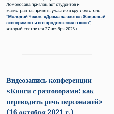
охоте»:
Ломоносова приглашает студентов и
Жанровый
эксперимент
магистрантов принять участие в круглом столе
и
“Молодой Чехов
.
«Драма на охоте»: Жанровый
его
продолжения
эксперимент и его продолжения в кино”
,
в
кино”
который состоится 27 ноября 2023 г.
Видеозапись конференции
«Книги с разговорами: как
переводить речь персонажей»
(16 октября 2021 г.)