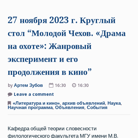
27 ноября 2023 г. Круглый
стол “Молодой Чехов. «Драма
на охоте»: Жанровый
эксперимент и его
продолжения в кино”
by
Артем Зубов
16:30
16:30
Leave a comment
on
27
ноября
«Литература и кино»
,
архив объявлений
,
Наука
,
2023
Научная программа
,
Объявления
,
События
г.
Круглый
стол
“Молодой
Кафедра общей теории словесности
Чехов.
«Драма
филологического факультета МГУ имени М.В.
на