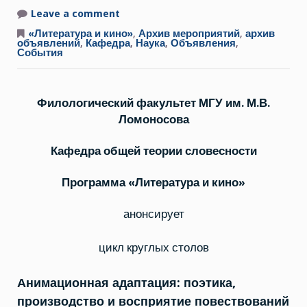
Leave a comment
on
Прием
заявок
«Литература и кино»
,
Архив мероприятий
,
архив
для
объявлений
,
Кафедра
,
Наука
,
Объявления
,
участия
События
в
круглом
столе
“Анимационная
адаптация
Филологический факультет МГУ им. М.В.
и
память.
Ломоносова
«Нос,
или
Заговор
Кафедра общей теории словесности
«не
таких»
А.
Программа «Литература и кино»
Хржановского”
(29
октября
анонсирует
2021
г.)
цикл круглых столов
Анимационная адаптация: поэтика,
производство и восприятие повествований